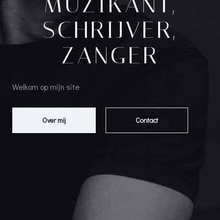
MUZIKANT,
SCHRIJVER,
ZANGER
Welkom op mijn site
Over mij
Contact