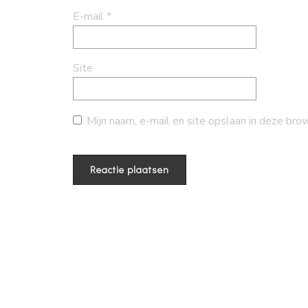
E-mail
*
Site
Mijn naam, e-mail en site opslaan in deze bro